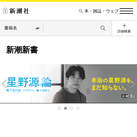
本・雑誌・ウェブ
詳細検索
新潮新書
Pre
Ne
v
xt