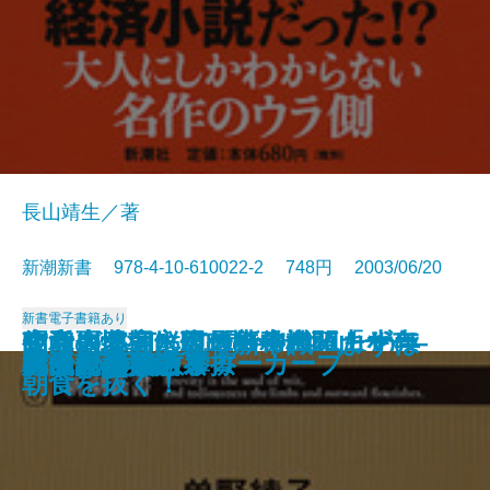
長山靖生／著
新潮新書 978-4-10-610022-2 748円 2003/06/20
新書
電子書籍あり
政党崩壊―永田町の失われた十年
知らざあ言って聞かせやしょう―
昭和史発掘 幻の特務機関「ヤ
空白の北朝鮮現代史―白頭山を売
生活習慣病に克つ新常識 まずは
安楽死のできる国
元気が出る患者学
天皇家の財布
山本周五郎のことば
死亡記事を読む
謎解き 少年少女世界の名作
アラブの格言
アメリカ病
時価会計不況
日中ビジネス摩擦
真っ向勝負のスローカーブ
明治天皇を語る
漂流記の魅力
バカの壁
死ぬための教養
―
心に響く歌舞伎の名せりふ―
マ」
った金日成―
朝食を抜く！