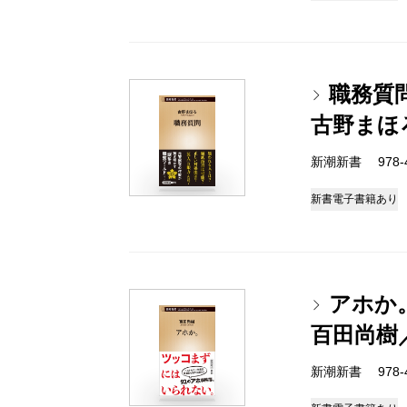
職務質
古野まほ
新潮新書 978-4-
新書
電子書籍あり
アホか
百田尚樹
新潮新書 978-4-