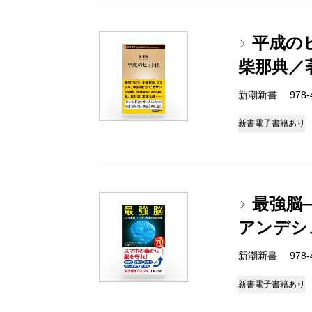
平成の
柴那典／
新潮新書 978-4-
新書
電子書籍あり
最強脳
アンデシ
新潮新書 978-4-
新書
電子書籍あり