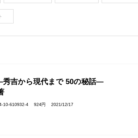
ト
―秀吉から現代まで 50の秘話―
著
10-610932-4 924円 2021/12/17