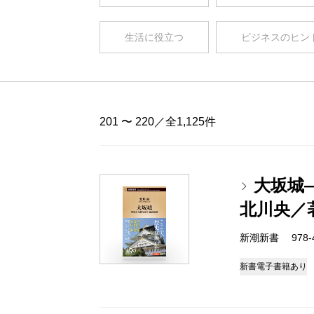
生活に役立つ
ビジネスのヒン
201 〜 220／全1,125件
大坂城
北川央／
新潮新書 978-4-
新書
電子書籍あり