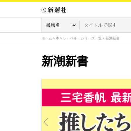
ホーム
>
本
>
レーベル・シリーズ一覧
>
新潮新書
新潮新書