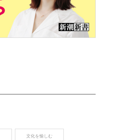
Nex
t
コ
文化を愉しむ