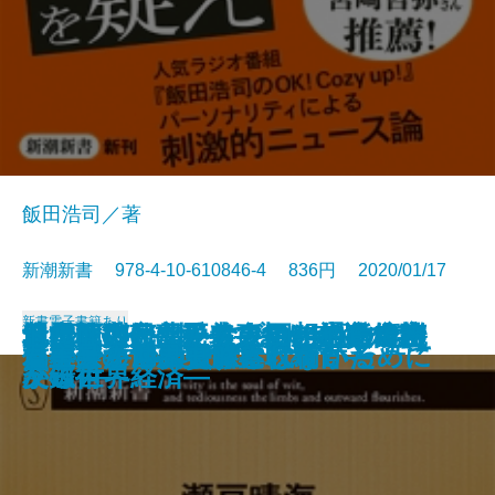
飯田浩司／著
新潮新書 978-4-10-610846-4 836円 2020/01/17
新書
電子書籍あり
倉本聰の言葉―ドラマの中の名言
日中戦後外交秘史―1954年の奇跡
210日ぶりに帰ってきた奇跡のネ
興行師列伝―愛と裏切りの近代芸
「反権力」は正義ですか―ラジオ
地雷を踏むな―大人のための危機
昔は面白かったな―回想の文壇交
ドル・人民元・リブラ―通貨でわ
トラックドライバーにも言わせて
ひとの住処―1964-2020―
心臓によい運動、悪い運動
カズのまま死にたい
「人生百年」という不幸
マトリ―厚労省麻薬取締官―
わが子をAIの奴隷にしないために
エンジェル投資家とは何か
偽善者たちへ
「複業」で成功する
日本はすでに侵略されている
君主号の世界史
―
―
コ―ペット探偵の奮闘記―
能史―
ニュースの現場から―
突破術―
友録―
かる世界経済―