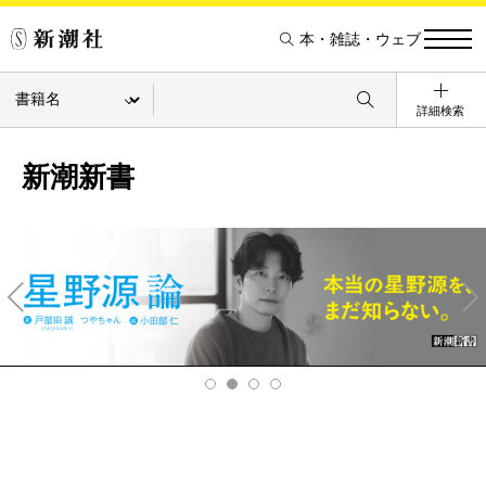
本・雑誌・ウェブ
詳細検索
新潮新書
Pre
Ne
v
xt