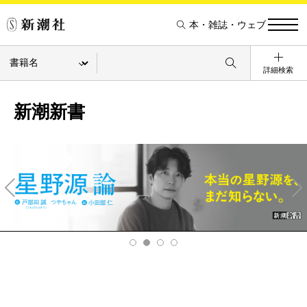
本・雑誌・ウェブ
詳細検索
新潮新書
Pre
Ne
v
xt