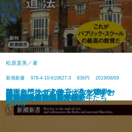
松原直美／著
新潮新書 978-4-10-610827-3 836円 2019/08/09
騙されてませんか―人生を壊すお
英国名門校の流儀―一流の人材を
フィンランドの教育はなぜ世界一
新書
電子書籍あり
近代建築そもそも講義
老人の美学
AI救国論
この国のたたみ方
「面白い」のつくりかた
女系図でみる日本争乱史
野球消滅
秋吉敏子と渡辺貞夫
ジャニーズは努力が9割
ケーキの切れない非行少年たち
世界の中心でAIをさけぶ
憲法学の病
国家を食べる
バッシング論
新宿二丁目
ベストセラー伝説
ネトウヨとパヨク
金の「落とし穴」42―
どう育てるか―
なのか