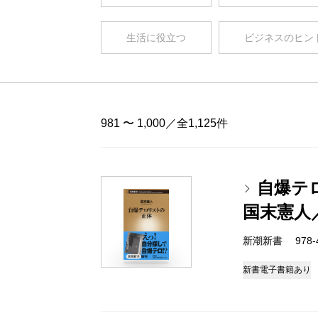
生活に役立つ
ビジネスのヒン
981 〜 1,000／全1,125件
自爆テ
国末憲人
新潮新書 978-4-
新書
電子書籍あり