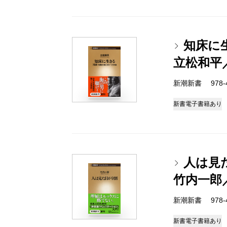
知床に
立松和平
新潮新書 978-4-
新書
電子書籍あり
人は見
竹内一郎
新潮新書 978-4-
新書
電子書籍あり