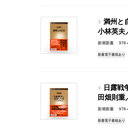
満州と
小林英夫
新潮新書 978-4-
新書
電子書籍あり
日露戦
田畑則重
新潮新書 978-4-
新書
電子書籍あり