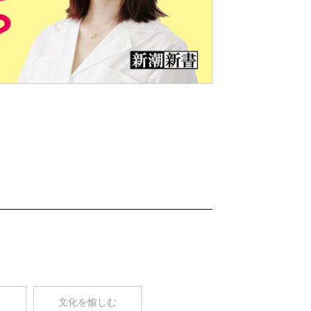
Nex
t
コ
文化を愉しむ