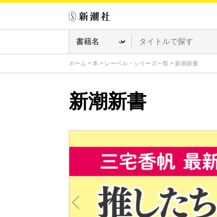
ホーム
>
本
>
レーベル・シリーズ一覧
>
新潮新書
新潮新書