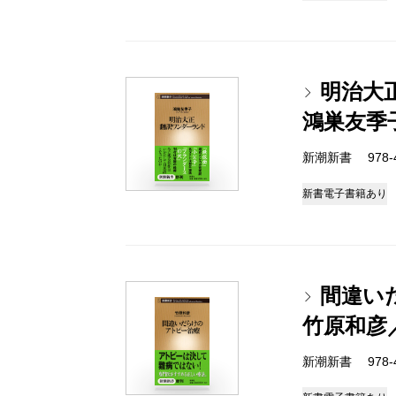
明治大
鴻巣友季
新潮新書 978-4-
新書
電子書籍あり
間違い
竹原和彦
新潮新書 978-4-