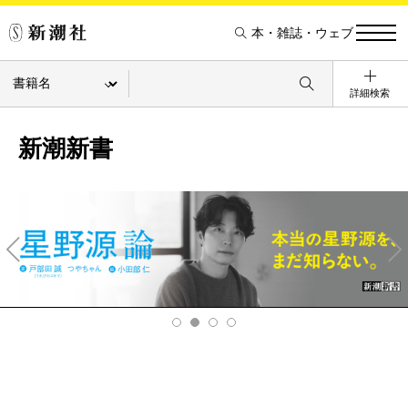
本・雑誌・ウェブ
詳細検索
新潮新書
Pre
Ne
v
xt