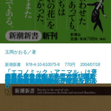
玉岡かおる／著
新潮新書 978-4-10-610075-8 770円 2004/07/18
「エコノミック・アニマル」は褒
考える短歌―作る手ほどき、読む
天職の見つけ方―親子で読む職業
牛丼を変えたコメ―北海道「きら
昭和史発掘 開戦通告はなぜ遅れた
新書
電子書籍あり
知財戦争
め言葉だった―誤解と誤訳の近現
人事異動
さらば歯周病
宮崎アニメの暗号
「ほんもの」のアンティーク家具
タカラジェンヌの太平洋戦争
団塊老人
怪獣の名はなぜガギグゲゴなのか
中東 迷走の百年史
誤読された万葉集
男の引き際
「挫折しない整理」の極意
朝鮮総連
妻に捧げた1778話
世界中の言語を楽しく学ぶ
技術―
読本―
ら397」の挑戦―
か
代史―