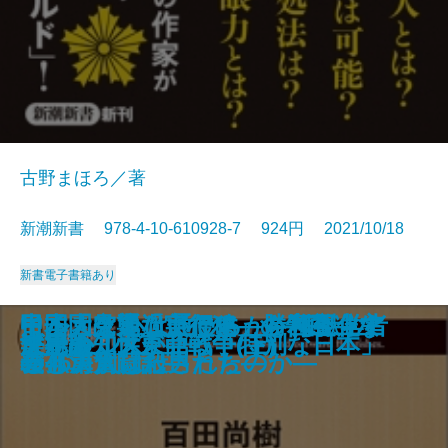
古野まほろ／著
新潮新書 978-4-10-610928-7 924円 2021/10/18
新書
電子書籍あり
大坂城―秀吉から現代まで 50の秘
最強脳―『スマホ脳』ハンセン先
コロナ後―ハーバード知日派10人
イルカと心は通じるか―海獣学者
日本大空襲「実行犯」の告白―な
中国「見えない侵略」を可視化す
甲子園は通過点です―勝利至上主
ヒトの壁
官邸は今日も間違える
平成のヒット曲
独身偉人伝
談志のはなし
中国「国恥地図」の謎を解く
職務質問
アホか。
ビートルズ
世界の知性が語る「特別な日本」
楽観論
決定版 大東亜戦争(上)
決定版 大東亜戦争(下)
話―
生の特別授業―
が語る未来―
の孤軍奮闘記―
ぜ46万人は殺されたのか―
る
義と決別した男たち―