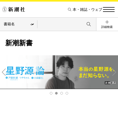
本・雑誌・ウェブ
詳細検索
新潮新書
Pre
Ne
v
xt