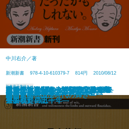
中川右介／著
新潮新書 978-4-10-610379-7 814円 2010/08/12
新書
電子書籍あり
イスラエル―ユダヤパワーの源泉
イランはこれからどうなるのか―
大女優物語―オードリー、マリリ
難治がんと闘う―大阪府立成人病
もののけの正体―怪談はこうして
通販―「不況知らず」の業界研究
死刑絶対肯定論―無期懲役囚の主
降ろされた日の丸―国民学校一年
ポスト・モバイル―ITとヒトの未
ロックと共に年をとる
国家の命運
核がなくならない7つの理由
企業買収の裏側―M＆A入門―
文士の私生活―昭和文壇交友録―
異形の日本人
テレビの大罪
読む人間ドック
即答するバカ
気にするな
開国前夜―田沼時代の輝き―
―
「イスラム大国」の真実―
ン、リズ―
センターの五十年―
生まれた―
―
張―
生の朝鮮日記―
来図―