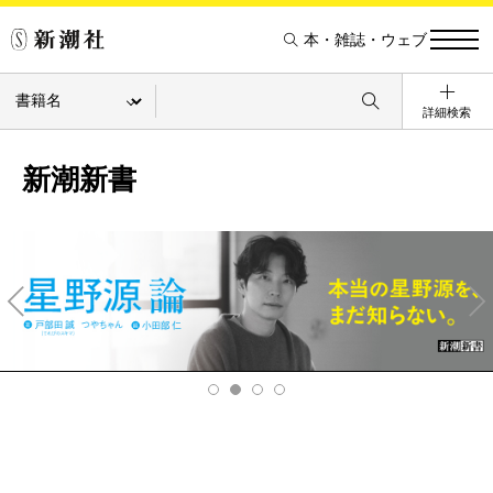
本・雑誌・ウェブ
詳細検索
新潮新書
Pre
Ne
v
xt