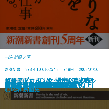
与謝野馨／著
新潮新書 978-4-10-610257-8 748円 2008/04/16
ポリティカル・セックスアピール
ビッグプロジェクト―その成功と
原発・正力・CIA―機密文書で読
新書
電子書籍あり
「猛毒大国」中国を行く
日本の鉄道 車窓絶景100選
クルマ界のすごい12人
「心の傷」は言ったもん勝ち
言語世界地図
頭痛のタネは新入社員
川柳うきよ大学
堂々たる政治
オタクはすでに死んでいる
向田邦子と昭和の東京
御社のトップがダメな理由
教養としての歴史 日本の近代(上)
漢字は日本語である
つぶせ！ 裁判員制度
幻の大連
ジョークで読む国際政治
新書で入門 西鶴という鬼才
―米大統領とハリウッド―
失敗の研究―
む昭和裏面史―