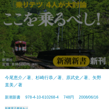
今尾恵介／著、杉崎行恭／著、原武史／著、矢野
直美／著
新潮新書 978-4-10-610268-4 748円 2008/06/16
新書
電子書籍あり