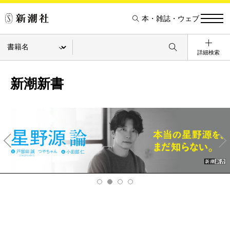
本・雑誌・ウェブ
詳細検索
新潮新書
Pre
Ne
v
xt