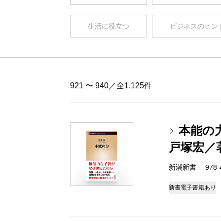
生活に役立つ
ビジネスのヒン
921 〜 940／全1,125件
本能の
戸塚宏／
新潮新書 978-4-
新書
電子書籍あり