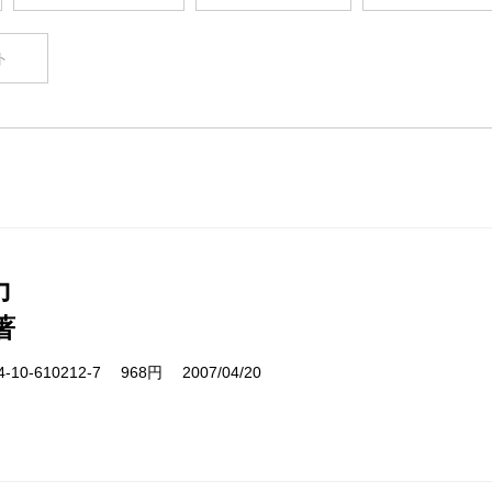
ト
力
著
10-610212-7 968円 2007/04/20