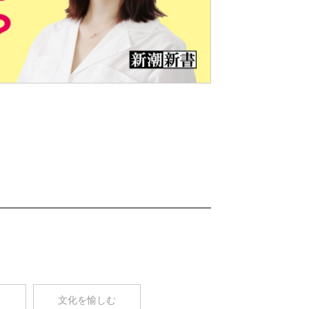
Nex
t
コ
文化を愉しむ