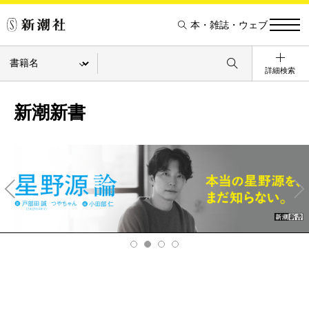
本・雑誌・ウェブ
詳細検索
新潮新書
Pre
Ne
v
xt