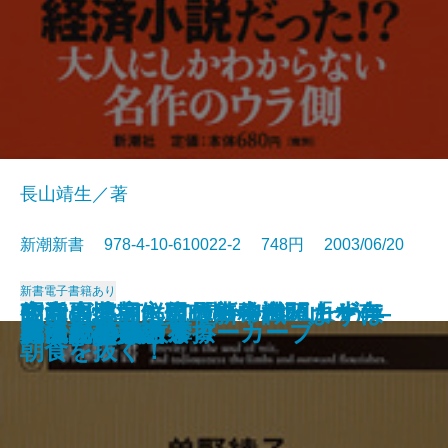
長山靖生／著
新潮新書 978-4-10-610022-2 748円 2003/06/20
新書
電子書籍あり
政党崩壊―永田町の失われた十年
知らざあ言って聞かせやしょう―
昭和史発掘 幻の特務機関「ヤ
空白の北朝鮮現代史―白頭山を売
生活習慣病に克つ新常識 まずは
安楽死のできる国
元気が出る患者学
天皇家の財布
山本周五郎のことば
死亡記事を読む
謎解き 少年少女世界の名作
アラブの格言
アメリカ病
時価会計不況
日中ビジネス摩擦
真っ向勝負のスローカーブ
明治天皇を語る
漂流記の魅力
バカの壁
死ぬための教養
―
心に響く歌舞伎の名せりふ―
マ」
った金日成―
朝食を抜く！