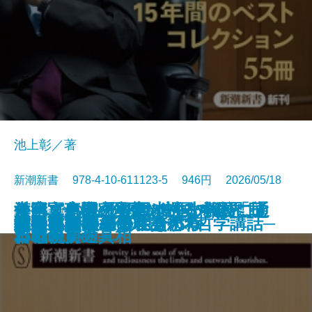
池上彰／著
新潮新書 978-4-10-611123-5 946円 2026/05/18
すべての人の死因は生まれたこと
外国人患者─医療ツーリズムと日
台湾軍事機密文書が語る中国「抗
それでも息子を日本の小学校に通
漢字文化圏の興亡─中国の限界、
新書
電子書籍あり
愛知県は天下を取るがね
猫のいる人生
反復する昭和史
推したちとどう生きるか
高野連
ヒトと音楽の進化論
星野源論
本とは何か
知の本棚
長期政権の条件
天皇への敗北─シリーズ哲学講話─
コミュ力不要の社交術
人生不案内
武器としての日本語思考
運命まかせ
である
本の現実─
日戦争」の真相
わせたい
日本の前途─