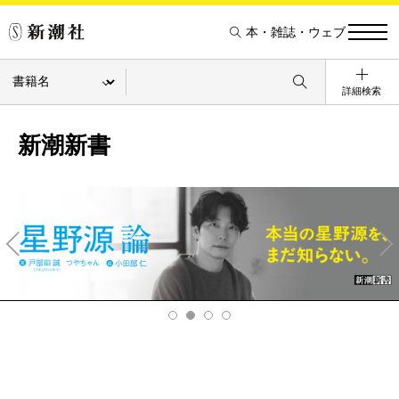
本・雑誌・ウェブ
詳細検索
新潮新書
Pre
Ne
v
xt