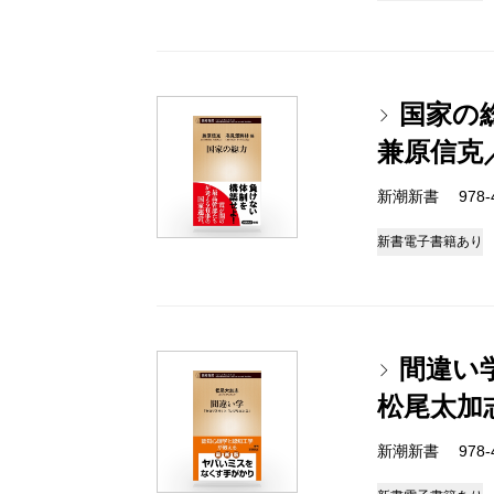
国家の
兼原信克
新潮新書 978-4-
新書
電子書籍あり
間違い
松尾太加
新潮新書 978-4-