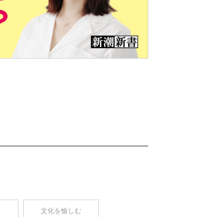
Nex
t
コ
文化を愉しむ