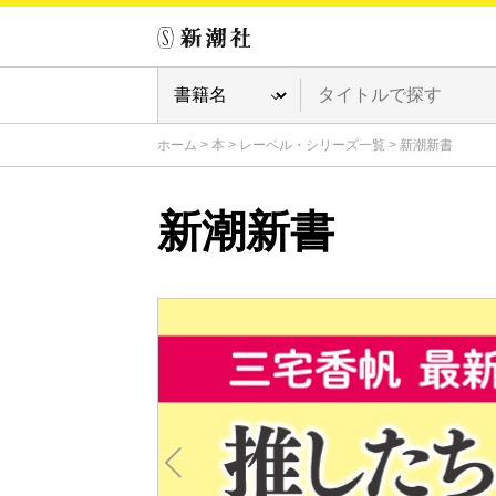
ホーム
>
本
>
レーベル・シリーズ一覧
>
新潮新書
新潮新書