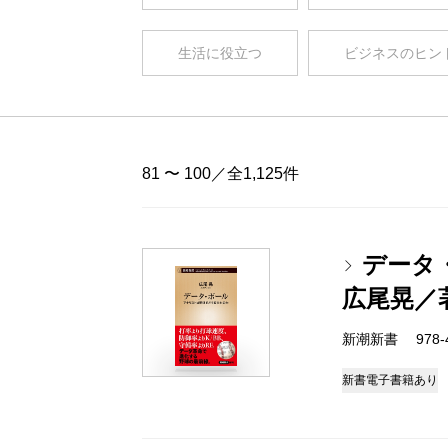
生活に役立つ
ビジネスのヒン
81 〜 100／全1,125件
データ
広尾晃／
新潮新書 978-4-
新書
電子書籍あり