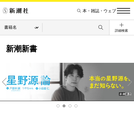
本・雑誌・ウェブ
詳細検索
新潮新書
Pre
Ne
v
xt