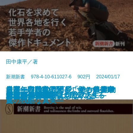
田中康平／著
新潮新書 978-4-10-611027-6 902円 2024/01/17
モフモフはなぜ可愛いのか―動物
日本一の農業県はどこか―農業の
世帯年収1000万円―「勝ち組」家
名医・専門家に聞く すごい健康
新書
電子書籍あり
なぜこんな人が上司なのか
大人の居酒屋旅
本音
起死回生―逆転プロ野球人生―
1日10分の哲学
メンタル脳
テレビ局再編
最強の恐竜
完全版 創価学会
歴史は予言する
令和の山口組
親ガチャの哲学
ニッポンの闇
貧乏ピッツァ
大常識
引きこもりの7割は自立できる
行動学でヒトを解き明かす―
通信簿―
庭の残酷な真実―
法