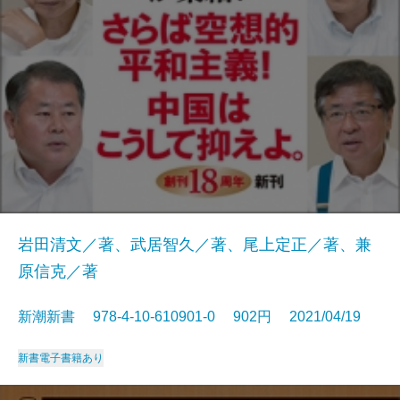
岩田清文／著、武居智久／著、尾上定正／著、兼
原信克／著
新潮新書 978-4-10-610901-0 902円 2021/04/19
新書
電子書籍あり