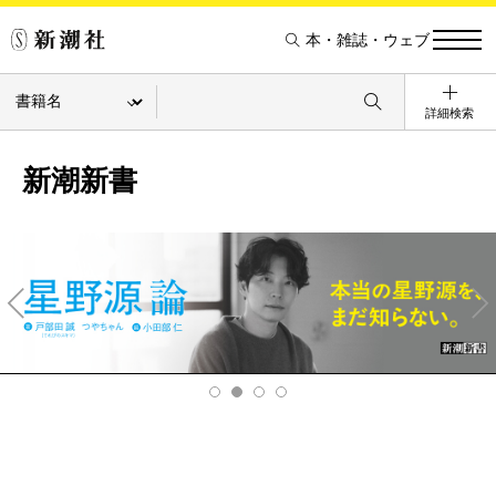
本・雑誌・ウェブ
詳細検索
新潮新書
Pre
Ne
v
xt