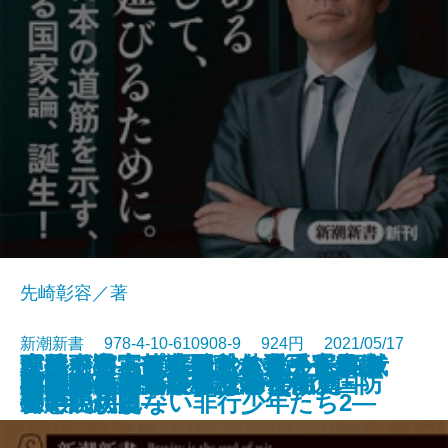
先崎彰容／著
新潮新書 978-4-10-610908-9 924円 2021/05/17
不要不急―苦境と向き合う仏教の
森林で日本は蘇る―林業の瓦解を
シルクロード―流沙に消えた西域
現役引退―プロ野球名選手「最後
古代史の正体―縄文から平安まで
どうしても頑張れない人たち―ケ
中国が宇宙を支配する日―宇宙安
財務省の「ワル」
その病気、市販薬で治せます
陶芸は生きがいになる
ビジネス戦略から読む美術史
57歳で婚活したらすごかった
国家の尊厳
自衛隊最高幹部が語る令和の国防
マスクをするサル
小説家になって億を稼ごう
毒親の日本史
検閲官―発見されたGHQ名簿―
認知症の新しい常識
ロシアを決して信じるな
新書
電子書籍あり
智慧―
食い止めよ―
三十六か国―
の1年」―
―
ーキの切れない非行少年たち2―
保の現代史―