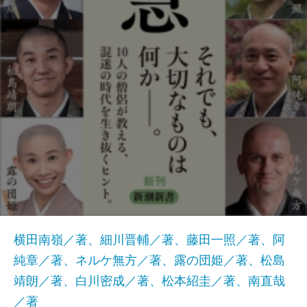
横田南嶺／著、細川晋輔／著、藤田一照／著、阿
純章／著、ネルケ無方／著、露の団姫／著、松島
靖朗／著、白川密成／著、松本紹圭／著、南直哉
／著