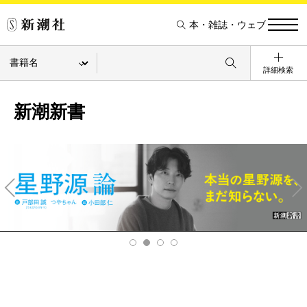
本・雑誌・ウェブ
詳細検索
新潮新書
Pre
Ne
v
xt