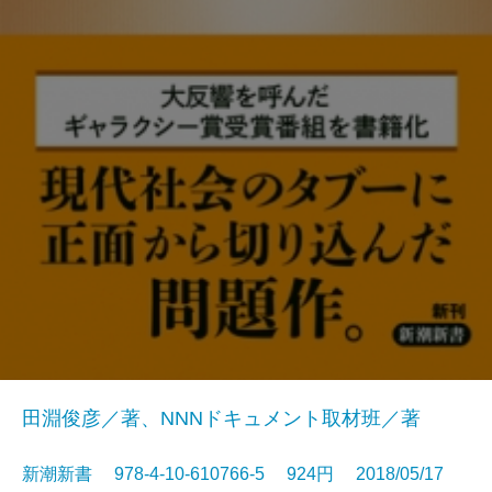
田淵俊彦／著、NNNドキュメント取材班／著
新潮新書 978-4-10-610766-5 924円 2018/05/17