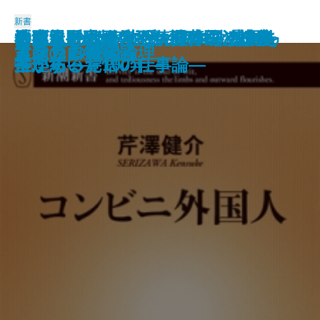
新書
悪魔と呼ばれたヴァイオリニスト
逃げられない世代―日本型「先送
神武天皇vs.卑弥呼―ヤマト建国を
「毒親」の正体―精神科医の診察
おまえの代わりなんていくらだっ
名門水野家の復活―御曹司と婿養
金正恩―恐怖と不条理の統治構造
政策至上主義
死と生
警察官白書
トヨタ 現場の「オヤジ」たち
本当はダメなアメリカ農業
知の体力
PTA不要論
発達障害と少年犯罪
コンビニ外国人
マサカの時代
人を見る目
素顔の西郷隆盛
イスラム教の論理
―パガニーニ伝―
り」システムの限界―
推理する―
室から―
ている―覚悟の仕事論―
子が紡いだ100年―
―