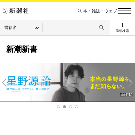
本・雑誌・ウェブ
詳細検索
新潮新書
Pre
Ne
v
xt