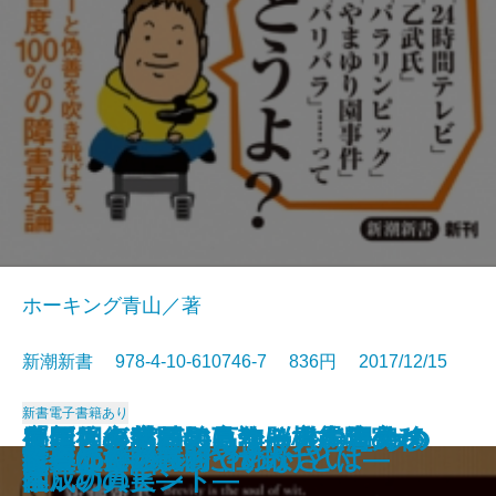
ホーキング青山／著
新潮新書 978-4-10-610746-7 836円 2017/12/15
新書
電子書籍あり
脳は回復する―高次脳機能障害か
外国人が熱狂するクールな田舎の
「ポスト宮崎駿」論―日本アニメ
血圧と心臓が気になる人のための
「新しき村」の百年―〈愚者の
定年後の楽園の見つけ方―海外移
新聞社崩壊
団塊絶壁
笑劇の人生
医者の逆説
日本を蝕む「極論」の正体
日本人と象徴天皇
考える障害者
遺言。
たべたいの
軍事のリアル
料理は女の義務ですか
人生の持ち時間
能―650年続いた仕掛けとは―
投資なんか、おやめなさい
らの脱出―
作り方
の天才たち―
本
園〉の真実―
住成功のヒント―