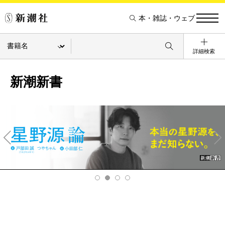
本・雑誌・ウェブ
詳細検索
新潮新書
Pre
Ne
v
xt