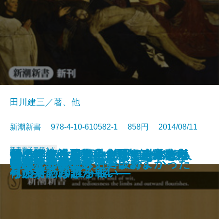
田川建三／著、他
新潮新書 978-4-10-610582-1 858円 2014/08/11
新書
電子書籍あり
西田幾多郎―無私の思想と日本人
見えない世界戦争―「サイバー
すごいインド―なぜグローバル人
死ぬな―生きていれば何とかなる
原発とどう向き合うか―科学者た
知の訓練―日本にとって政治とは
領土喪失の悪夢―尖閣・沖縄を売
1949年の大東亜共栄圏―自主防衛
営業部はバカなのか
会話のきっかけ
なぜ時代劇は滅びるのか
心の病が職場を潰す
日本の風俗嬢
はじめて読む聖書
60歳からの生き方再設計
余計な一言
凶悪犯罪者こそ更生します
ルポ 介護独身
「自分」の壁
日本人に生まれて、まあよかった
―
戦」最新報告―
材が輩出するのか―
―
ちの対話2011～'14―
何か―
り渡すのは誰か―
への終わらざる戦い―