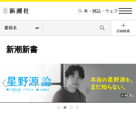
本・雑誌・ウェブ
詳細検索
新潮新書
Pre
Ne
v
xt