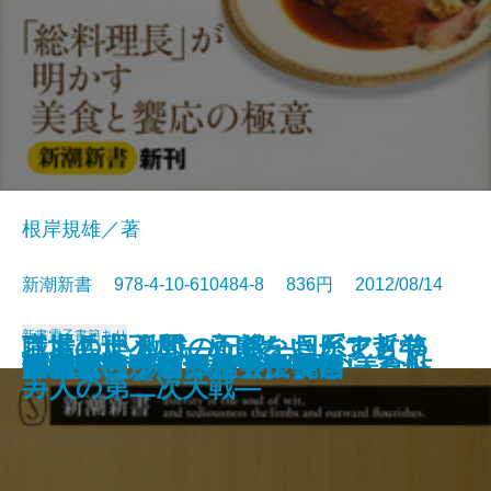
根岸規雄／著
新潮新書 978-4-10-610484-8 836円 2012/08/14
新書
電子書籍あり
職場の理不尽―めげないヒント45
さもしい人間―正義をさがす哲学
二世兵士 激戦の記録―日系アメリ
ピカソは本当に偉いのか？
続・暴力団
外資系の流儀
犯罪者はどこに目をつけているか
日本農業への正しい絶望法
検察―破綻した捜査モデル―
現代仏教論
精神論ぬきの電力入門
ホテルオークラ 総料理長の美食帖
防衛省
いい家は「細部」で決まる
反ポピュリズム論
「地球のからくり」に挑む
オーディション社会 韓国
「新型うつ病」のデタラメ
財務省
55歳からのフルマラソン
―
―
カ人の第二次大戦―