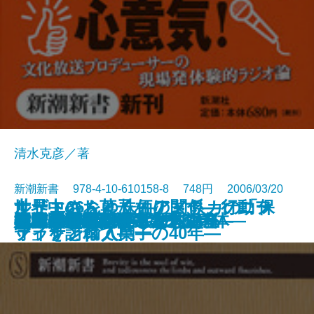
清水克彦／著
新潮新書 978-4-10-610158-8 748円 2006/03/20
世界中のお菓子あります―ソニー
ルート66をゆく―アメリカの「保
サザエさんと株価の関係―行動フ
御社の営業がダメな理由
数学を愛した作家たち
はり100本―鍼灸で甦る身体―
本気で言いたいことがある
ひらめき脳
池波正太郎劇場
日本共産党
ラジオ記者、走る
不老不死のサイエンス
大阪弁「ほんまもん」講座
キヤノンとカネボウ
昭和の墓碑銘
大江戸曲者列伝―幕末の巻―
超バカの壁
電波利権
宅配便130年戦争
大江戸曲者列伝―太平の巻―
新書
電子書籍あり
プラザと輸入菓子の40年―
守」を訪ねて―
ァイナンス入門―