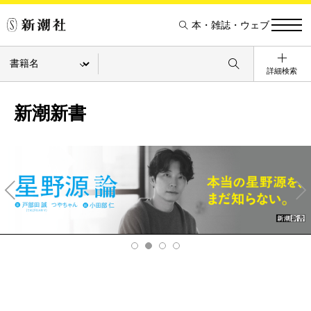
本・雑誌・ウェブ
詳細検索
新潮新書
Pre
Ne
v
xt