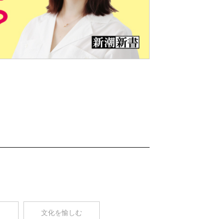
Nex
t
コ
文化を愉しむ