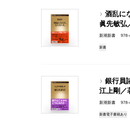
酒乱に
眞先敏弘
新潮新書 978-4-
新書
銀行員
江上剛／
新潮新書 978-4-
新書
電子書籍あり