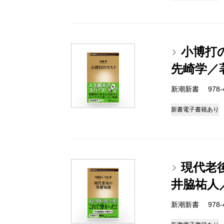
小博打
先崎学／
新潮新書 978-4-
新書
電子書籍あり
現代老
井脇祐人
新潮新書 978-4-