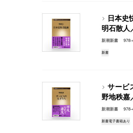
日本史
明石散人
新潮新書 978-4-
新書
サービ
野地秩嘉
新潮新書 978-4-
新書
電子書籍あり