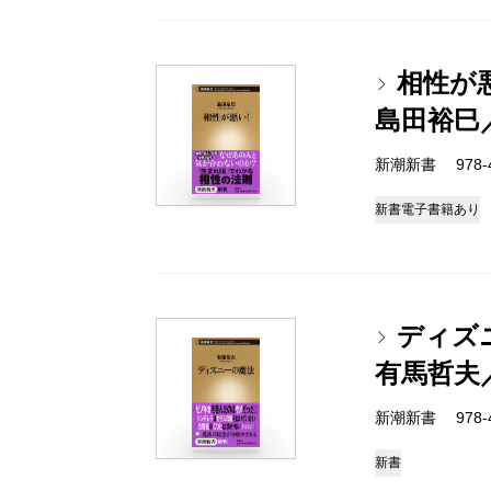
相性が
島田裕巳
新潮新書 978-4-
新書
電子書籍あり
ディズ
有馬哲夫
新潮新書 978-4-
新書