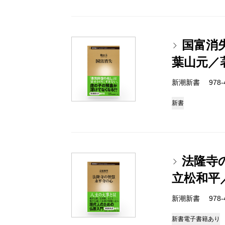
国富消
葉山元／
新潮新書 978-4-
新書
法隆寺
立松和平
新潮新書 978-4-
新書
電子書籍あり