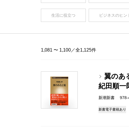
生活に役立つ
ビジネスのヒン
1,081 〜 1,100／全1,125件
翼のあ
紀田順一
新潮新書 978-4-
新書
電子書籍あり