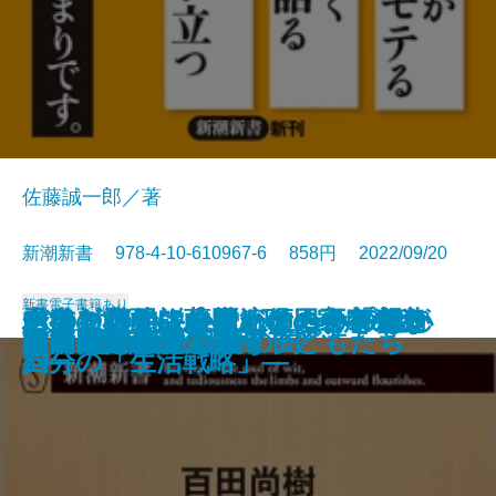
佐藤誠一郎／著
新潮新書 978-4-10-610967-6 858円 2022/09/20
新書
電子書籍あり
水道を救え―AIベンチャー「フラ
バカと無知―人間、この不都合な
その対応では会社が傾く―プロが
山奥ビジネス―一流の田舎を創造
ドキュメント小説 ケーキの切れ
あなたの小説にはたくらみがない
老後の心配はおやめなさい―親と
秀吉を討て―薩摩・明・家康の密
コスパで考える学歴攻略法
プリズン・ドクター
ドーパミン中毒
芸能界誕生
人間の業
人生はそれでも続く
スマホで薬物を買う子どもたち
韓国 超ネット社会の闇
ストレス脳
松田聖子の誕生
韓国民主政治の自壊
桑田佳祐論
クタ」の挑戦―
生きもの―
教える危機管理教室―
する―
ない非行少年たちのカルテ
―超実践的創作講座―
自分の「生活戦略」―
約―