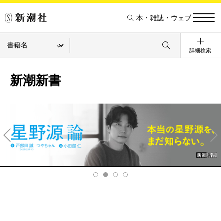
本・雑誌・ウェブ
詳細検索
新潮新書
Pre
Ne
v
xt