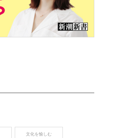
Nex
t
コ
文化を愉しむ