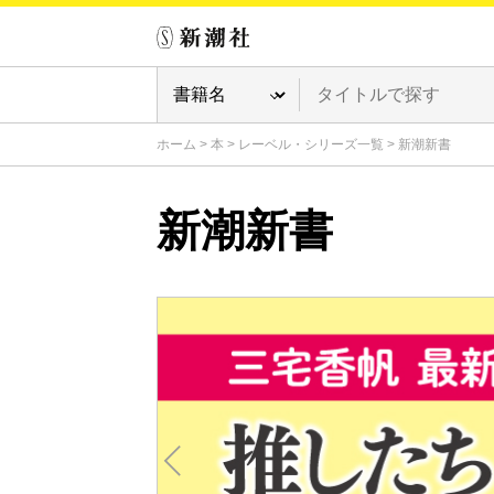
ホーム
>
本
>
レーベル・シリーズ一覧
>
新潮新書
新潮新書