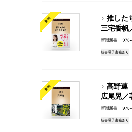
推した
新刊
三宅香帆
新潮新書 978-4-
新書
電子書籍あり
高野連
新刊
広尾晃／
新潮新書 978-4-
新書
電子書籍あり