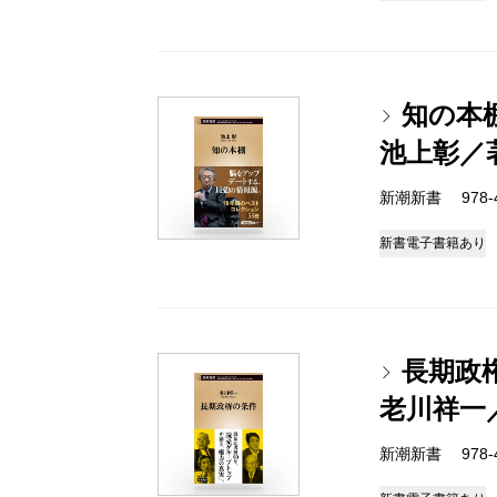
知の本
池上彰／
新潮新書 978-4-
新書
電子書籍あり
長期政
老川祥一
新潮新書 978-4-