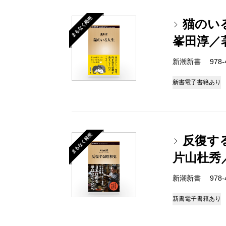
まもなく発売
猫のい
峯田淳／
新潮新書 978-4-
新書
電子書籍あり
まもなく発売
反復す
片山杜秀
新潮新書 978-4-
新書
電子書籍あり