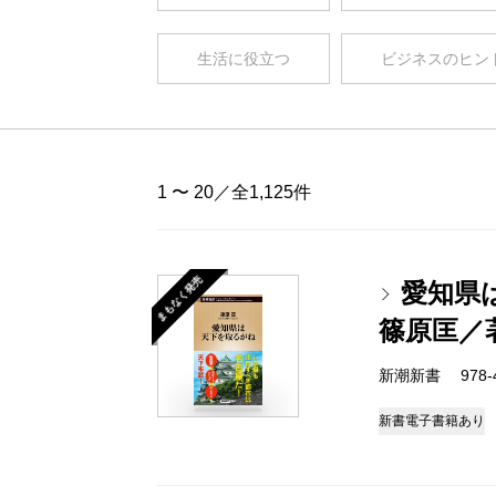
生活に役立つ
ビジネスのヒン
1 〜 20／全1,125件
まもなく発売
愛知県
篠原匡／
新潮新書 978-4-
新書
電子書籍あり