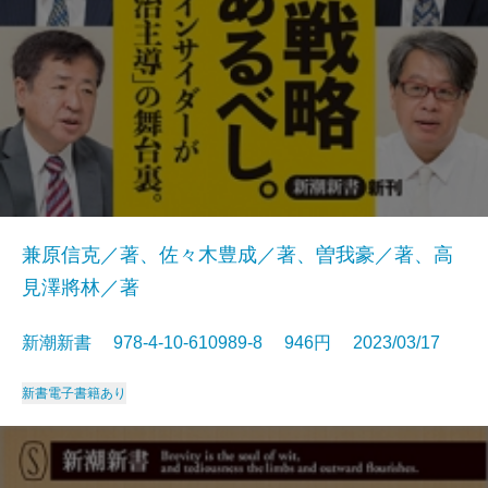
兼原信克／著、佐々木豊成／著、曽我豪／著、高
見澤將林／著
新潮新書 978-4-10-610989-8 946円 2023/03/17
新書
電子書籍あり