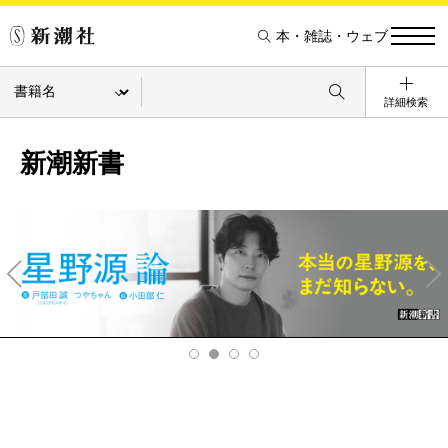
本・雑誌・ウェブ
詳細検索
新潮新書
Pre
Ne
v
xt