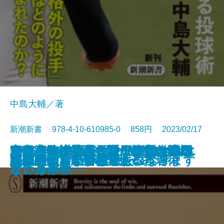
中島大輔／著
新潮新書 978-4-10-610985-0 858円 2023/02/17
目的への抵抗―シリーズ哲学講話
2035年の中国―習近平路線は生き
マイ遍路―札所住職が歩いた四国
東京大学の式辞―歴代総長の贈る
官邸官僚が本音で語る権力の使い
寿命ハック―死なない細胞、老い
シチリアの奇跡―マフィアからエ
デマ・陰謀論・カルト―スマホ教
新書
電子書籍あり
不老脳
国難のインテリジェンス
うらやましいボケかた
NHK受信料の研究
山本由伸 常識を変える投球術
ボブ・ディラン
脳の闇
正義の味方が苦手です
悪さをしない子は悪人になります
患者が知らない開業医の本音
誰が農業を殺すのか
流山がすごい
―
残るか―
八十八ヶ所―
言葉―
方
ない身体―
シカルへ―
という宗教―