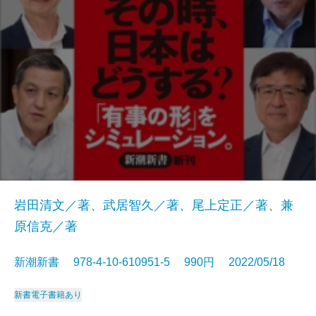
岩田清文／著、武居智久／著、尾上定正／著、兼
原信克／著
新潮新書 978-4-10-610951-5 990円 2022/05/18
新書
電子書籍あり