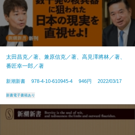
太田昌克／著、兼原信克／著、高見澤將林／著、
番匠幸一郎／著
新潮新書 978-4-10-610945-4 946円 2022/03/17
新書
電子書籍あり