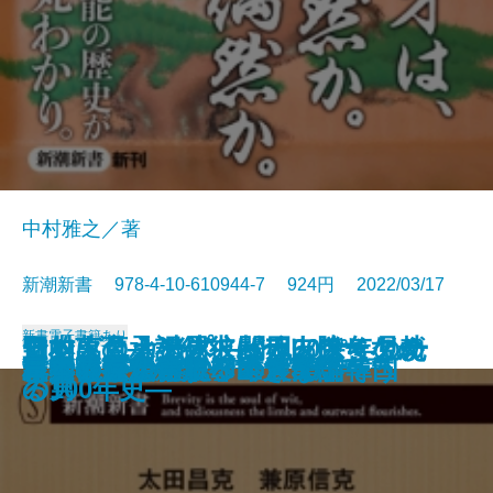
中村雅之／著
新潮新書 978-4-10-610944-7 924円 2022/03/17
新書
電子書籍あり
日本人の承認欲求―テレワークが
アントニオ猪木―闘魂60余年の軌
野村萬斎―なぜ彼は一人勝ちなの
知的に見える男、バカっぽく見え
マツダとカープ―松田ファミリー
よくも言ってくれたよな
異論正論
一汁一菜でよいと至るまで
自衛隊最高幹部が語る台湾有事
「脱・自前」の日本成長戦略
不倫と正義
首相官邸の2800日
核兵器について、本音で話そう
親鸞と道元
厚労省―劣化する巨大官庁―
背進の思想
「やりがい搾取」の農業論
イクメンの罠
日本の近代建築ベスト50
日本依存から脱却できない韓国
さらした深層―
跡―
か―
る男
の100年史―