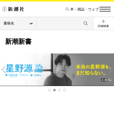
本・雑誌・ウェブ
詳細検索
新潮新書
Pre
Ne
v
xt