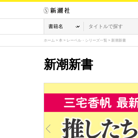
ホーム
>
本
>
レーベル・シリーズ一覧
>
新潮新書
新潮新書