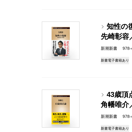
知性の
先崎彰容
新潮新書 978-4-
新書
電子書籍あり
43歳頂
角幡唯介
新潮新書 978-4-
新書
電子書籍あり