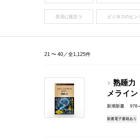
生活に役立つ
ビジネスのヒン
21 〜 40／全1,125件
熟睡力
メライン
新潮新書 978-4-
新書
電子書籍あり