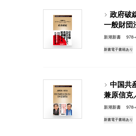
政府破
一般財団
新潮新書 978-4-
新書
電子書籍あり
中国共
兼原信克
新潮新書 978-4-
新書
電子書籍あり