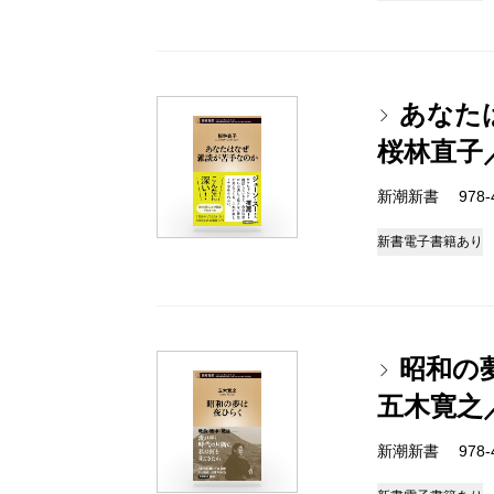
あなた
桜林直子
新潮新書 978-4-
新書
電子書籍あり
昭和の
五木寛之
新潮新書 978-4-