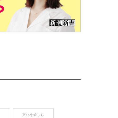
Nex
t
コ
文化を愉しむ