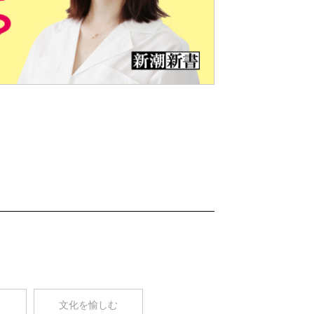
Nex
t
コ
文化を愉しむ