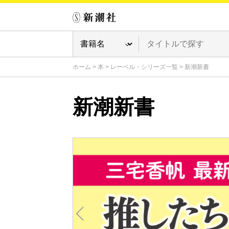
ホーム
>
本
>
レーベル・シリーズ一覧
>
新潮新書
新潮新書