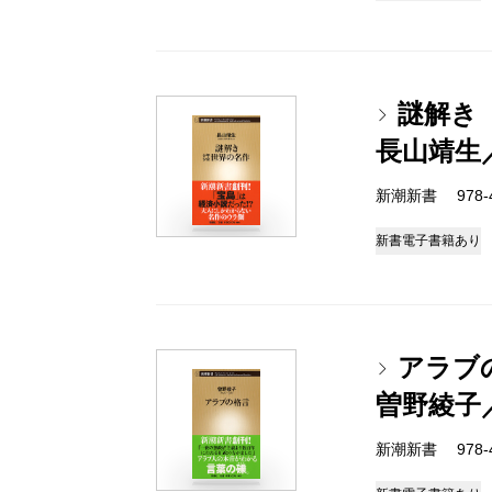
謎解き
長山靖生
新潮新書 978-4-
新書
電子書籍あり
アラブ
曽野綾子
新潮新書 978-4-