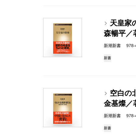
天皇家
森暢平／
新潮新書 978-4-
新書
空白の
金基燦／
新潮新書 978-4-
新書