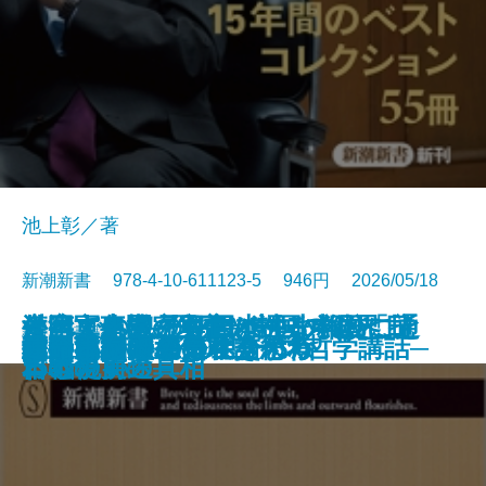
池上彰／著
新潮新書 978-4-10-611123-5 946円 2026/05/18
すべての人の死因は生まれたこと
外国人患者─医療ツーリズムと日
台湾軍事機密文書が語る中国「抗
それでも息子を日本の小学校に通
漢字文化圏の興亡─中国の限界、
新書
電子書籍あり
愛知県は天下を取るがね
猫のいる人生
反復する昭和史
推したちとどう生きるか
高野連
ヒトと音楽の進化論
星野源論
本とは何か
知の本棚
長期政権の条件
天皇への敗北─シリーズ哲学講話─
コミュ力不要の社交術
人生不案内
武器としての日本語思考
運命まかせ
である
本の現実─
日戦争」の真相
わせたい
日本の前途─