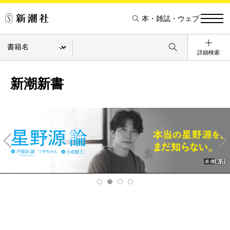
本・雑誌・ウェブ
詳細検索
新潮新書
Pre
Ne
v
xt