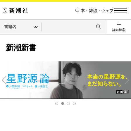
本・雑誌・ウェブ
詳細検索
新潮新書
Pre
Ne
v
xt