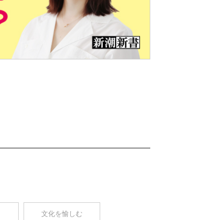
Nex
t
コ
文化を愉しむ