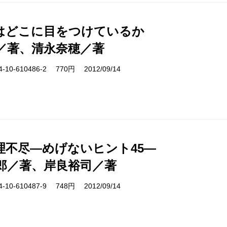
はどこに目をつけているか
／著、清永奈穂／著
10-610486-2 770円 2012/09/14
理不尽―めげないヒント45―
郎／著、岸良裕司／著
10-610487-9 748円 2012/09/14