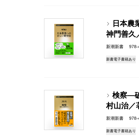
日本農
神門善久
新潮新書 978-4-
新書
電子書籍あり
検察―
村山治／
新潮新書 978-4-
新書
電子書籍あり