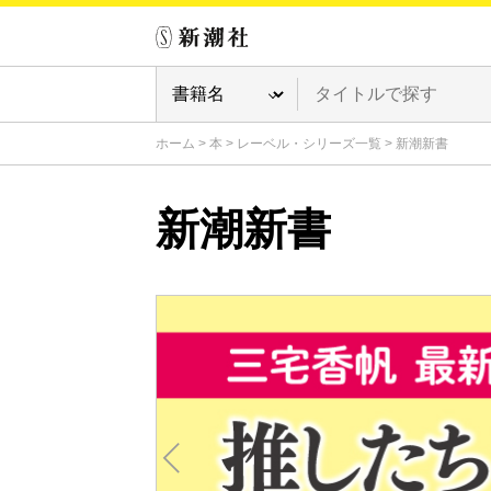
ホーム
>
本
>
レーベル・シリーズ一覧
>
新潮新書
新潮新書