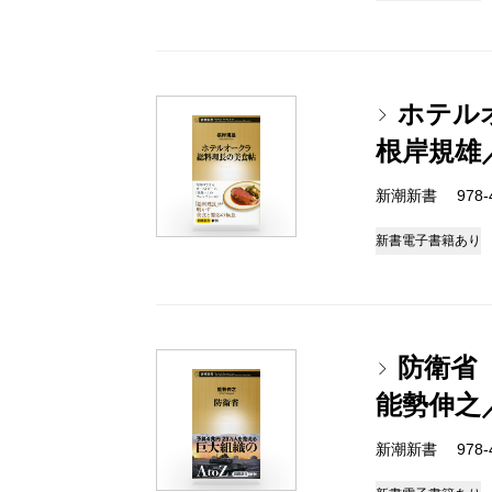
ホテル
根岸規雄
新潮新書 978-4-
新書
電子書籍あり
防衛省
能勢伸之
新潮新書 978-4-