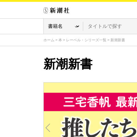
ホーム
>
本
>
レーベル・シリーズ一覧
>
新潮新書
新潮新書