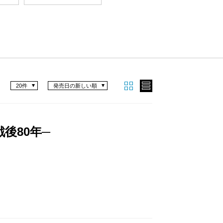
20件
発売日の新しい順
後80年─