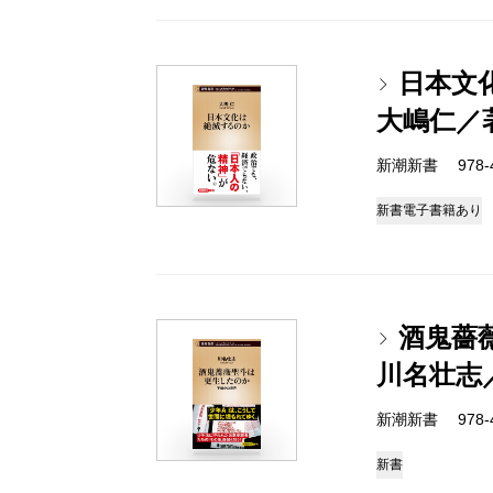
日本文
大嶋仁／
新潮新書 978-4-
新書
電子書籍あり
酒鬼薔
川名壮志
新潮新書 978-4-
新書