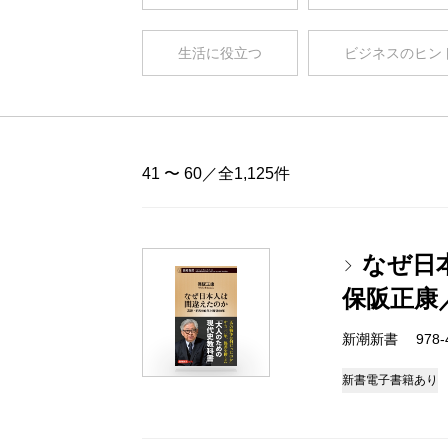
生活に役立つ
ビジネスのヒン
41 〜 60／全1,125件
なぜ日
保阪正康
新潮新書 978-4-
新書
電子書籍あり