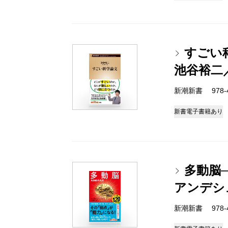
すごい
池谷裕二
新潮新書 978-4-
新書
電子書籍あり
多動脳─
アンデシ
新潮新書 978-4-