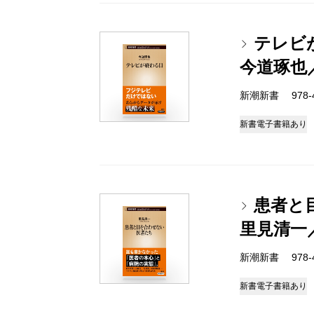
テレビ
今道琢也
新潮新書 978-4-
新書
電子書籍あり
患者と
里見清一
新潮新書 978-4-
新書
電子書籍あり