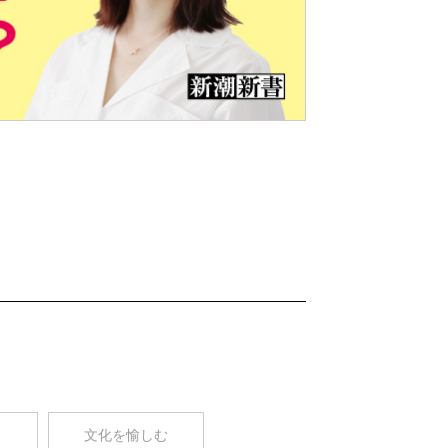
Nex
t
コ
文化を愉しむ