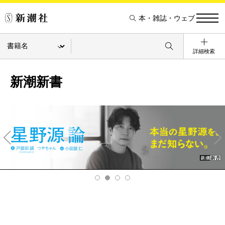
本・雑誌・ウェブ
詳細検索
新潮新書
Pre
Ne
v
xt