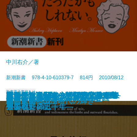
中川右介／著
新潮新書 978-4-10-610379-7 814円 2010/08/12
新書
電子書籍あり
イスラエル―ユダヤパワーの源泉
イランはこれからどうなるのか―
大女優物語―オードリー、マリリ
難治がんと闘う―大阪府立成人病
もののけの正体―怪談はこうして
通販―「不況知らず」の業界研究
死刑絶対肯定論―無期懲役囚の主
降ろされた日の丸―国民学校一年
ポスト・モバイル―ITとヒトの未
ロックと共に年をとる
国家の命運
核がなくならない7つの理由
企業買収の裏側―M＆A入門―
文士の私生活―昭和文壇交友録―
異形の日本人
テレビの大罪
読む人間ドック
即答するバカ
気にするな
開国前夜―田沼時代の輝き―
―
「イスラム大国」の真実―
ン、リズ―
センターの五十年―
生まれた―
―
張―
生の朝鮮日記―
来図―