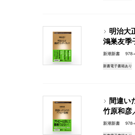
明治大
鴻巣友季
新潮新書 978-4-
新書
電子書籍あり
間違い
竹原和彦
新潮新書 978-4-