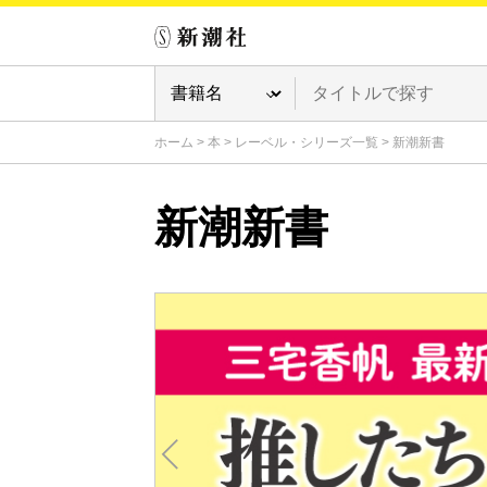
ホーム
>
本
>
レーベル・シリーズ一覧
>
新潮新書
新潮新書