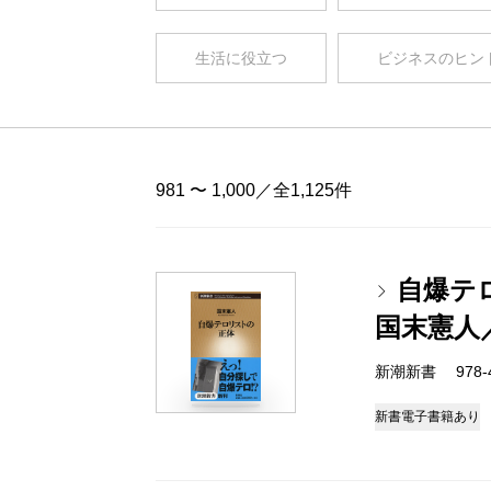
生活に役立つ
ビジネスのヒン
981 〜 1,000／全1,125件
自爆テ
国末憲人
新潮新書 978-4-
新書
電子書籍あり