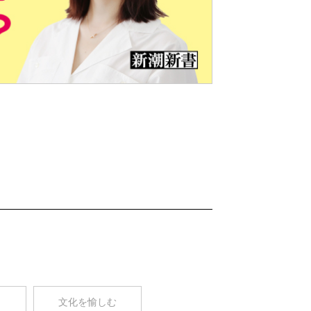
Nex
t
コ
文化を愉しむ