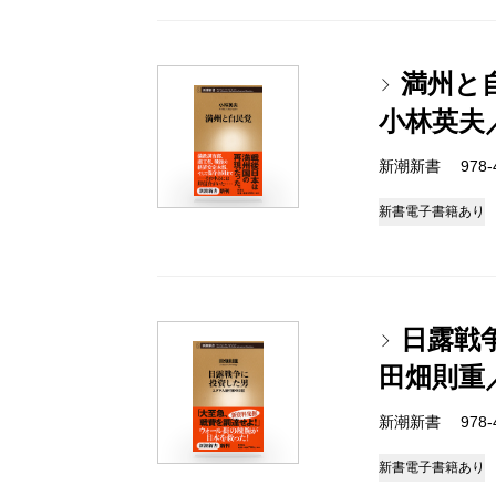
満州と
小林英夫
新潮新書 978-4-
新書
電子書籍あり
日露戦
田畑則重
新潮新書 978-4-
新書
電子書籍あり