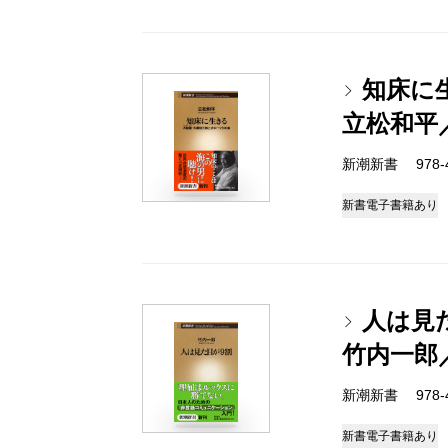
知床に
立松和平
新潮新書 978-4-
新書
電子書籍あり
人は見
竹内一郎
新潮新書 978-4-
新書
電子書籍あり