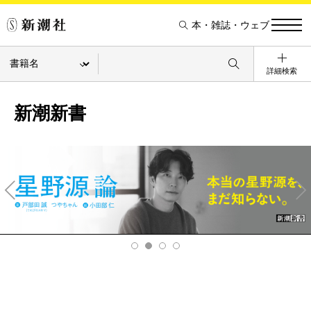
本・雑誌・ウェブ
詳細検索
新潮新書
Pre
Ne
v
xt