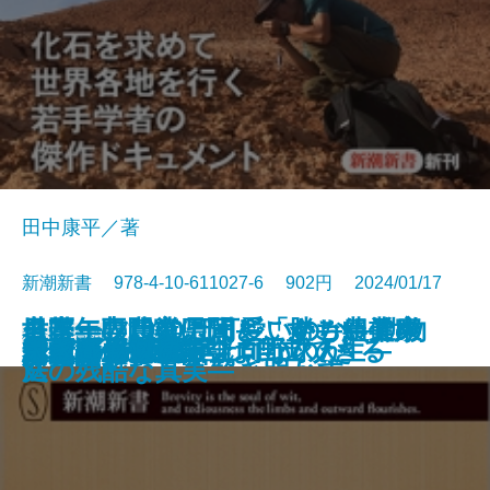
田中康平／著
新潮新書 978-4-10-611027-6 902円 2024/01/17
モフモフはなぜ可愛いのか―動物
日本一の農業県はどこか―農業の
世帯年収1000万円―「勝ち組」家
名医・専門家に聞く すごい健康
新書
電子書籍あり
なぜこんな人が上司なのか
大人の居酒屋旅
本音
起死回生―逆転プロ野球人生―
1日10分の哲学
メンタル脳
テレビ局再編
最強の恐竜
完全版 創価学会
歴史は予言する
令和の山口組
親ガチャの哲学
ニッポンの闇
貧乏ピッツァ
大常識
引きこもりの7割は自立できる
行動学でヒトを解き明かす―
通信簿―
庭の残酷な真実―
法