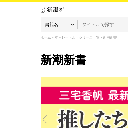
ホーム
>
本
>
レーベル・シリーズ一覧
>
新潮新書
新潮新書