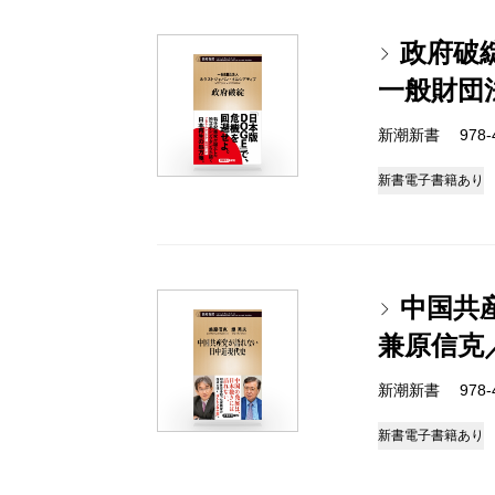
政府破
一般財団
新潮新書 978-4-
新書
電子書籍あり
中国共
兼原信克
新潮新書 978-4-
新書
電子書籍あり