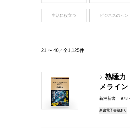
生活に役立つ
ビジネスのヒン
21 〜 40／全1,125件
熟睡力
メライン
新潮新書 978-4-
新書
電子書籍あり