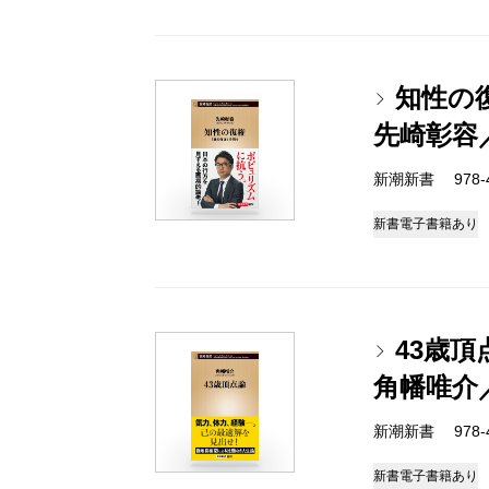
知性の
先崎彰容
新潮新書 978-4-
新書
電子書籍あり
43歳頂
角幡唯介
新潮新書 978-4-
新書
電子書籍あり