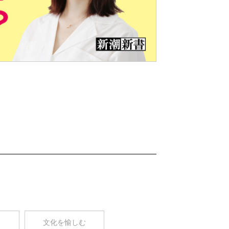
Nex
t
コ
文化を愉しむ