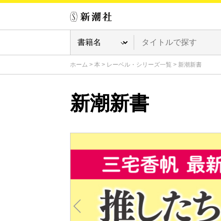
ホーム
>
本
>
レーベル・シリーズ一覧
>
新潮新書
新潮新書