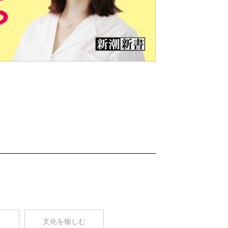
Nex
t
コ
文化を愉しむ