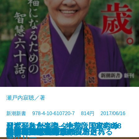
瀬戸内寂聴／著
新潮新書 978-4-10-610720-7 814円 2017/06/16
習近平と永楽帝―中華帝国皇帝の
サザンオールスターズ 1978-198
日本列島創生論―地方は国家の希
新書
電子書籍あり
こうして歴史問題は捏造される
女系図でみる驚きの日本史
笑福亭鶴瓶論
リベラルという病
戦争と平和
誰も知らない憲法9条
メディアの驕り
生きてこそ
フェイクニュースの見分け方
東大卒貧困ワーカー
日本の暗黒事件
秘伝・日本史解読術
うつ病休職
ジャズの証言
生涯現役論
検索禁止
人間の経済
野望―
5
望なり―