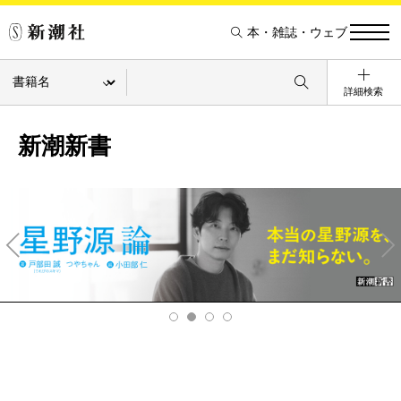
本・雑誌・ウェブ
詳細検索
新潮新書
Pre
Ne
v
xt