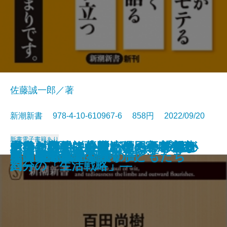
佐藤誠一郎／著
新潮新書 978-4-10-610967-6 858円 2022/09/20
新書
電子書籍あり
水道を救え―AIベンチャー「フラ
バカと無知―人間、この不都合な
その対応では会社が傾く―プロが
山奥ビジネス―一流の田舎を創造
ドキュメント小説 ケーキの切れ
あなたの小説にはたくらみがない
老後の心配はおやめなさい―親と
秀吉を討て―薩摩・明・家康の密
コスパで考える学歴攻略法
プリズン・ドクター
ドーパミン中毒
芸能界誕生
人間の業
人生はそれでも続く
スマホで薬物を買う子どもたち
韓国 超ネット社会の闇
ストレス脳
松田聖子の誕生
韓国民主政治の自壊
桑田佳祐論
クタ」の挑戦―
生きもの―
教える危機管理教室―
する―
ない非行少年たちのカルテ
―超実践的創作講座―
自分の「生活戦略」―
約―