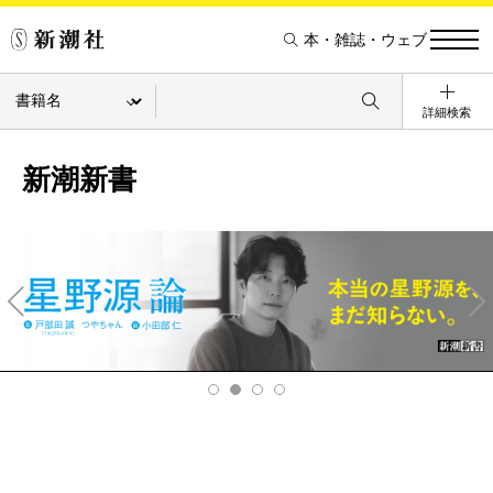
本・雑誌・ウェブ
詳細検索
新潮新書
Pre
Ne
v
xt