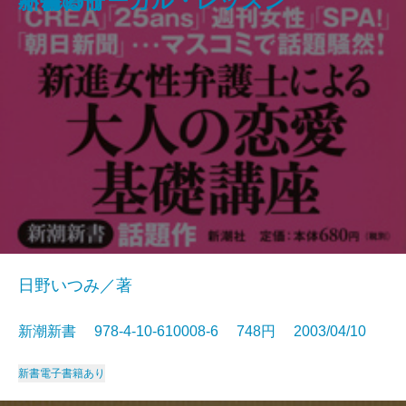
アメリカの論理
不倫のリーガル・レッスン
ぐれる！
新書百冊
者」の幕末維新―
日野いつみ／著
新潮新書 978-4-10-610008-6 748円 2003/04/10
新書
電子書籍あり