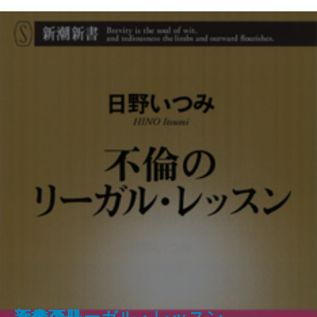
武士の家計簿―「加賀藩御算用