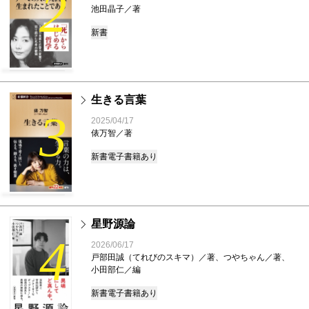
2
池田晶子／著
新書
生きる言葉
3
2025/04/17
俵万智／著
新書
電子書籍あり
星野源論
4
2026/06/17
戸部田誠（てれびのスキマ）／著、つやちゃん／著、
小田部仁／編
新書
電子書籍あり