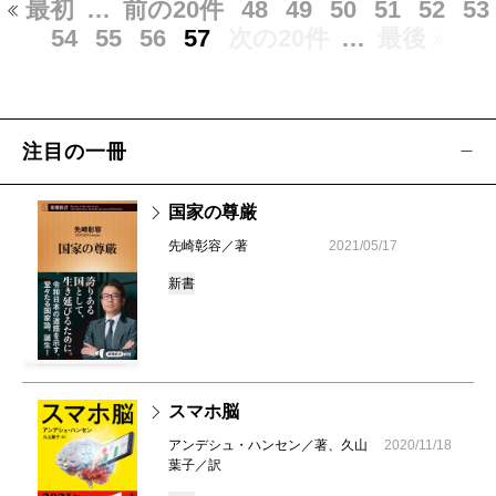
最初
…
前の20件
48
49
50
51
52
53
54
55
56
57
次の20件
…
最後
注目の一冊
国家の尊厳
先崎彰容／著
2021/05/17
新書
スマホ脳
アンデシュ・ハンセン／著、久山
2020/11/18
葉子／訳