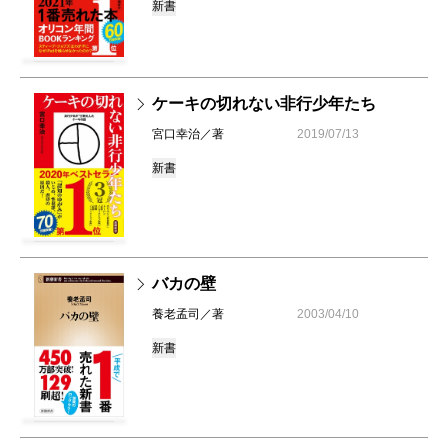
新書
ケーキの切れない非行少年たち
宮口幸治／著
2019/07/13
新書
バカの壁
養老孟司／著
2003/04/10
新書