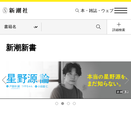
本・雑誌・ウェブ
詳細検索
新潮新書
Pre
Ne
v
xt