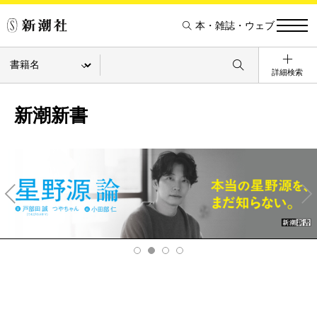
本・雑誌・ウェブ
詳細検索
新潮新書
Pre
Ne
v
xt