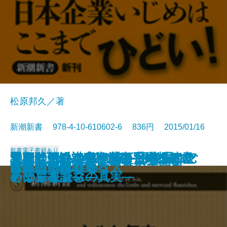
松原邦久／著
新潮新書 978-4-10-610602-6 836円 2015/01/16
新書
電子書籍あり
北朝鮮・絶対秘密文書―体制を脅
チャイナハラスメント―中国にむ
迷いは悟りの第一歩―日本人のた
マーケティングの嘘―団塊シニア
将軍と側近―室鳩巣の手紙を読む
賢者の戦略―生き残るためのイン
天皇陛下の本心―25万字の「おこ
戦国武将の明暗
勝負論
寂しさの力
日本人が知らない漁業の大問題
「高倉健」という生き方
墓と葬式の見積りをとってみた
無頼のススメ
沖縄の不都合な真実
医師の一分
がんばると迷惑な人
ぼくは眠れない
居酒屋を極める
歌謡曲が聴こえる
かす「悪党」たち―
しられる日本企業―
めの宗教論―
と子育てママの真実―
―
テリジェンス―
とば」を読む―