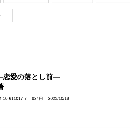
ト
―恋愛の落とし前―
著
10-611017-7 924円 2023/10/18