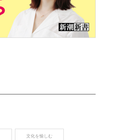
Nex
t
コ
文化を愉しむ