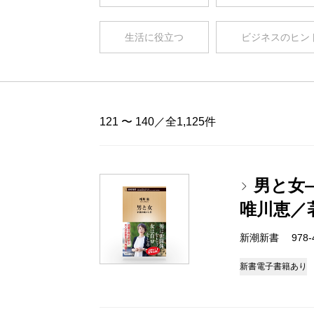
生活に役立つ
ビジネスのヒン
121 〜 140／全1,125件
男と女
唯川恵／
新潮新書 978-4-
新書
電子書籍あり