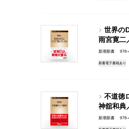
世界の
雨宮寛二
新潮新書 978-4-
新書
電子書籍あり
不道徳
神舘和典
新潮新書 978-4-