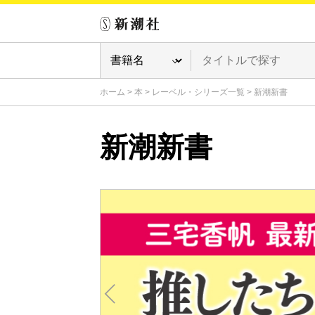
ホーム
>
本
>
レーベル・シリーズ一覧
>
新潮新書
新潮新書