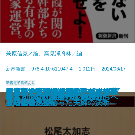
兼原信克／編、高見澤將林／編
新潮新書 978-4-10-611047-4 1,012円 2024/06/17
新書
電子書籍あり
データ・ボール―アナリストは野
慶應高校野球部―「まかせる力」
歪んだ幸せを求める人たち―ケー
東京いい店はやる店―バブル前夜
間違い学―「ゼロリスク」と「レ
知っている人は得をしている 宝
とにかく可視化―仕事と会社を変
メディアはなぜ左傾化するのか―
最適脳―6つの脳内物質で人生を変
ドキュメント 奇跡の子―トリソ
脱炭素化は地球を救うか
オスの本懐
人生で大損しない文章術
義父母の介護
不倫の心理学
国家の総力
苦しくて切ないすべての人たちへ
ルポ 海外「臓器売買」の闇
俺は100歳まで生きると決めた
教養としてのイギリス貴族入門
球をどう変えたのか―
が人を育てる―
キの切れない非行少年たち3―
からコロナ後まで―
ジリエンス」―
石の価値
えるノウハウ―
産経記者受難記―
える―
ミーの子を授かった夫婦の決断―