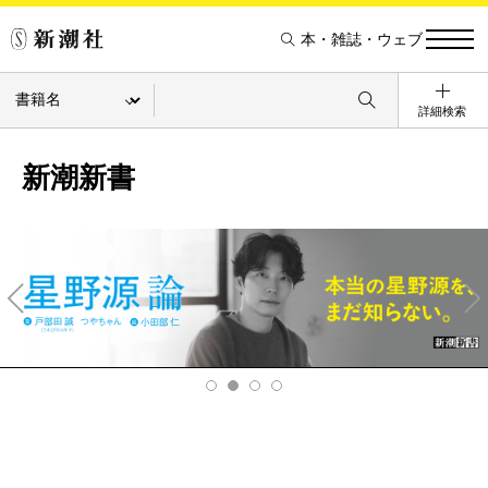
本・雑誌・ウェブ
詳細検索
新潮新書
Pre
Ne
v
xt