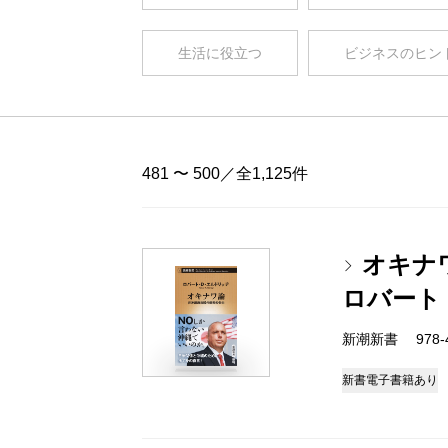
生活に役立つ
ビジネスのヒン
481 〜 500／全1,125件
オキナ
ロバート
新潮新書 978-4-
新書
電子書籍あり