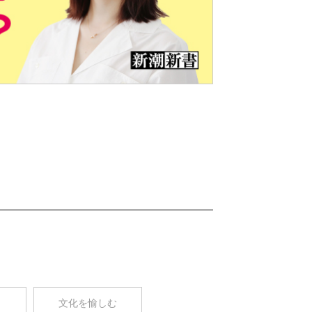
Nex
t
コ
文化を愉しむ