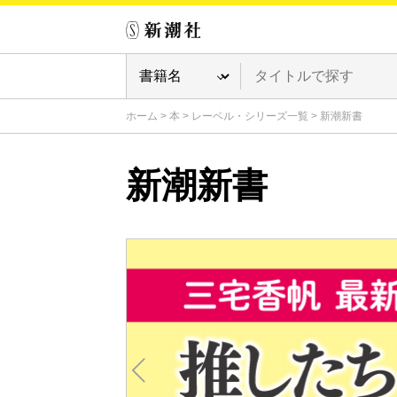
ホーム
>
本
>
レーベル・シリーズ一覧
>
新潮新書
新潮新書