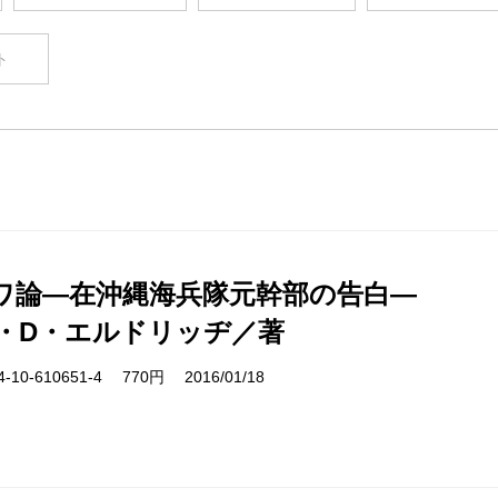
ト
ワ論―在沖縄海兵隊元幹部の告白―
・D・エルドリッヂ／著
10-610651-4 770円 2016/01/18