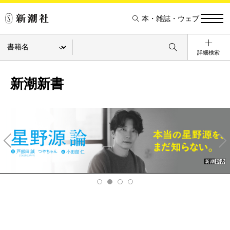
本・雑誌・ウェブ
詳細検索
新潮新書
Pre
Ne
v
xt