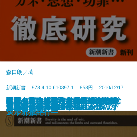
森口朗／著
新潮新書 978-4-10-610397-1 858円 2010/12/17
改築上手―「心地いい家」のヒン
葬式をしない寺―大阪・應典院の
幕末バトル・ロワイヤル 慶喜の捨
アフリカ―資本主義最後のフロン
冤罪の軌跡―弘前大学教授夫人殺
人間の往生―看取りの医師が考え
迷える者の禅修行―ドイツ人住職
復活の力―絶望を栄光にかえたア
ハゲとビキニとサンバの国―ブラ
新書
電子書籍あり
エコ論争の真贋
やめないよ
日教組
電通とリクルート
大本営参謀は戦後何と戦ったのか
マネジメント信仰が会社を滅ぼす
茶―利休と今をつなぐ―
知的余生の方法
政治とカネ―海部俊樹回顧録―
速記者たちの国会秘録
さらば脳ブーム
ト52―
挑戦―
て身
ティア―
害事件―
る―
が見た日本仏教―
スリート―
ジル邪推紀行―