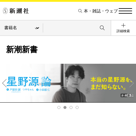
本・雑誌・ウェブ
詳細検索
新潮新書
Pre
Ne
v
xt