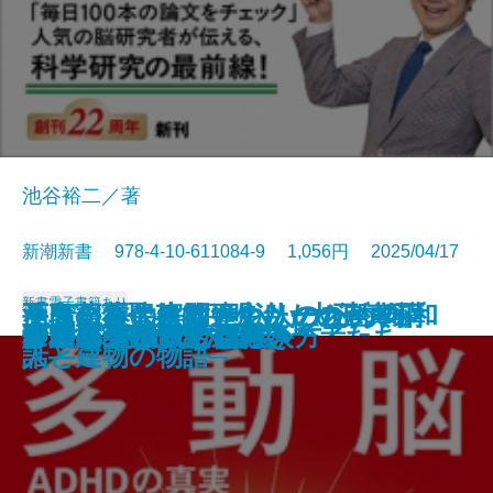
池谷裕二／著
新潮新書 978-4-10-611084-9 1,056円 2025/04/17
新書
電子書籍あり
なぜ日本人は間違えたのか─真
ラクに長生きしたい人のための
酒鬼薔薇聖斗は更生したのか─不
至高の近代建築─明治・大正・昭和
手段からの解放―シリーズ哲学講
奇跡の母親脳
テレビが終わる日
患者と目を合わせない医者たち
日本文化は絶滅するのか
「まさか」の人生
生きる言葉
すごい科学論文
多動脳─ADHDの真実─
野球の記録で話したい
アンパンマンと日本人
グルメ外道
伊藤忠 商人の心得
リキッド消費とは何か
移民リスク
プロパガンダの見抜き方
説・昭和100年と戦後80年─
よくばり健康法
確かな境界─
人と建物の物語─
話―