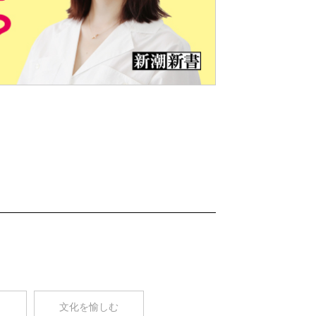
Nex
t
コ
文化を愉しむ