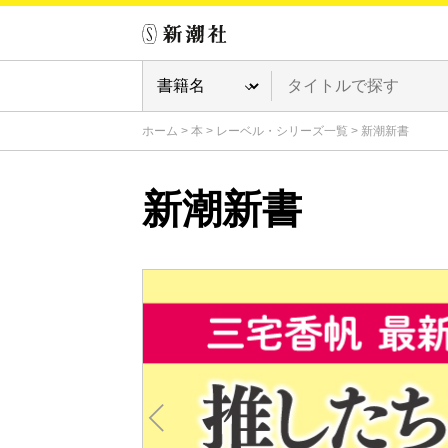
ホーム
>
本
>
レーベル・シリーズ一覧
>
新潮新書
新潮新書