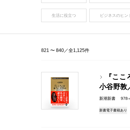
生活に役立つ
ビジネスのヒン
821 〜 840／全1,125件
『ここ
小谷野敦
新潮新書 978-4-
新書
電子書籍あり