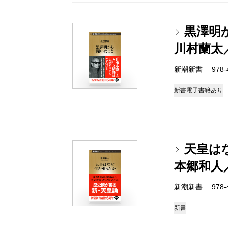
黒澤明
川村蘭太
新潮新書 978-4-
新書
電子書籍あり
天皇は
本郷和人
新潮新書 978-4-
新書