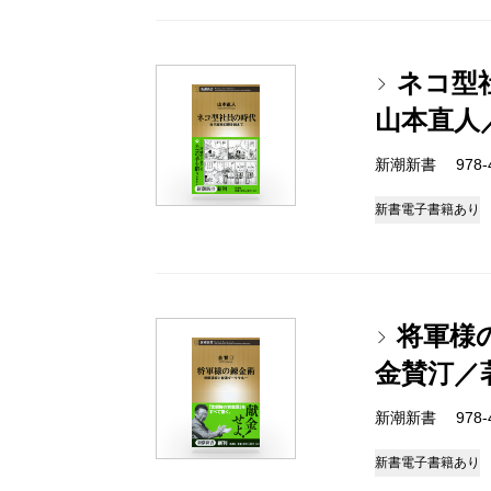
ネコ型
山本直人
新潮新書 978-4-
新書
電子書籍あり
将軍様
金賛汀／
新潮新書 978-4-
新書
電子書籍あり