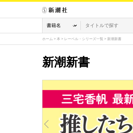
ホーム
>
本
>
レーベル・シリーズ一覧
>
新潮新書
新潮新書