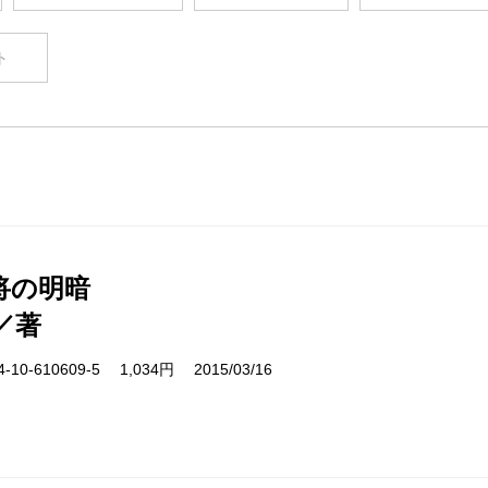
ト
将の明暗
／著
10-610609-5 1,034円 2015/03/16