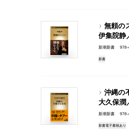
無頼の
伊集院静
新潮新書 978-4-
新書
沖縄の
大久保潤
新潮新書 978-4-
新書
電子書籍あり