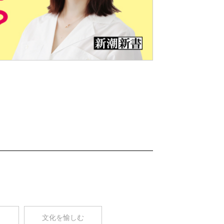
Nex
t
コ
文化を愉しむ