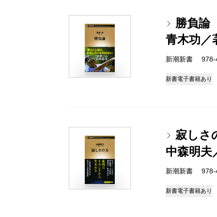
勝負論
青木功／
新潮新書 978-4-
新書
電子書籍あり
寂しさ
中森明夫
新潮新書 978-4-
新書
電子書籍あり