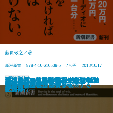
藤原敬之／著
新潮新書 978-4-10-610539-5 770円 2013/10/17
新書
電子書籍あり
フランツ・リストはなぜ女たちを
明治めちゃくちゃ物語 維新の後始
現場主義の競争戦略―次代への日
知の武装―救国のインテリジェン
日本人には二種類いる―1960年の
イスラムの人はなぜ日本を尊敬す
プロの尼さん―落語家・まるこの
和食の知られざる世界
知的創造の作法
EU崩壊
交通事故学
史論の復権
カネ遣いという教養
歴史をつかむ技法
「いいね！」が社会を破壊する
国家の成熟
犯罪は予測できる
キレイゴトぬきの農業論
人間の浅知恵
社会脳とは何か
失神させたのか
末
本産業論―
ス―
断層―
るのか
仏道修行―