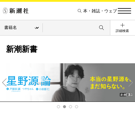
本・雑誌・ウェブ
詳細検索
新潮新書
Pre
Ne
v
xt