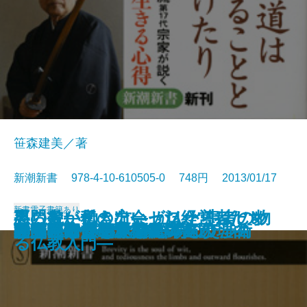
笹森建美／著
新潮新書 978-4-10-610505-0 748円 2013/01/17
新書
電子書籍あり
専門書が伝えない がんと患者の物
男の貌―私の出会った経営者たち
怒らない働き方―ゼロからはじめ
本当は怖い動物の子育て
医療にたかるな
日本人のための世界史入門
ハダカの北朝鮮
老荘思想の心理学
日本の宿命
原発と政治のリアリズム
武士道とキリスト教
アメリカが劣化した本当の理由
卑弥呼は何を食べていたか
国の死に方
たくらむ技術
外交プロに学ぶ 修羅場の交渉術
「忠臣蔵」の決算書
誤解だらけの「発達障害」
動乱のインテリジェンス
ひっかかる日本語
語
―
る仏教入門―