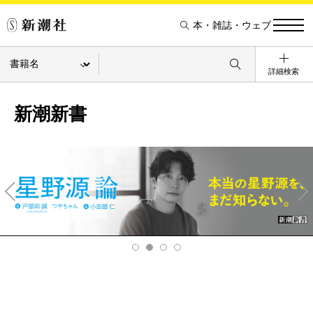
本・雑誌・ウェブ
詳細検索
新潮新書
Pre
Ne
v
xt