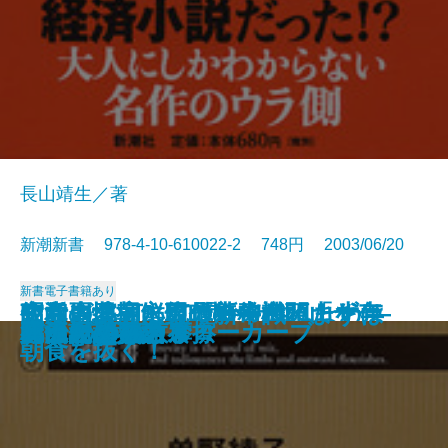
長山靖生／著
新潮新書 978-4-10-610022-2 748円 2003/06/20
新書
電子書籍あり
政党崩壊―永田町の失われた十年
知らざあ言って聞かせやしょう―
昭和史発掘 幻の特務機関「ヤ
空白の北朝鮮現代史―白頭山を売
生活習慣病に克つ新常識 まずは
安楽死のできる国
元気が出る患者学
天皇家の財布
山本周五郎のことば
死亡記事を読む
謎解き 少年少女世界の名作
アラブの格言
アメリカ病
時価会計不況
日中ビジネス摩擦
真っ向勝負のスローカーブ
明治天皇を語る
漂流記の魅力
バカの壁
死ぬための教養
―
心に響く歌舞伎の名せりふ―
マ」
った金日成―
朝食を抜く！