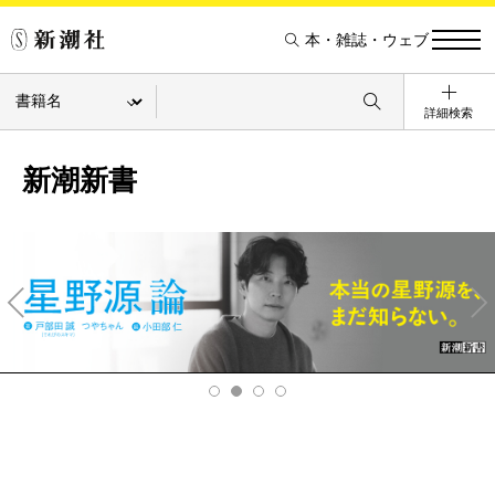
本・雑誌・ウェブ
詳細検索
新潮新書
Pre
Ne
v
xt